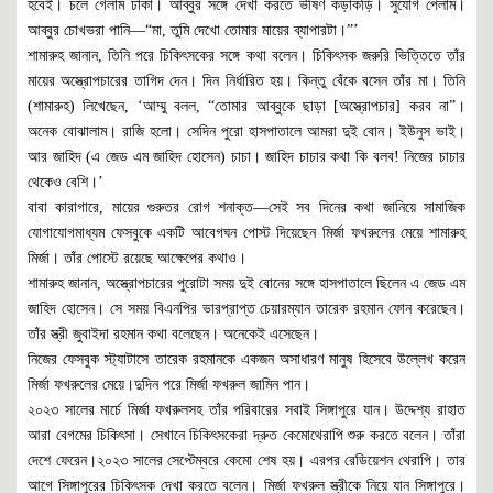
হবেই। চলে গেলাম ঢাকা। আব্বুর সঙ্গে দেখা করতে ভীষণ কড়াকড়ি। সুযোগ পেলাম।
আব্বুর চোখভরা পানি—“মা, তুমি দেখো তোমার মায়ের ব্যাপারটা।”’
শামারুহ জানান, তিনি পরে চিকিৎসকের সঙ্গে কথা বলেন। চিকিৎসক জরুরি ভিত্তিতে তাঁর
মায়ের অস্ত্রোপচারের তাগিদ দেন। দিন নির্ধারিত হয়। কিন্তু বেঁকে বসেন তাঁর মা। তিনি
(শামারুহ) লিখেছেন, ‘আম্মু বলল, “তোমার আব্বুকে ছাড়া [অস্ত্রোপচার] করব না”।
অনেক বোঝালাম। রাজি হলো। সেদিন পুরো হাসপাতালে আমরা দুই বোন। ইউনুস ভাই।
আর জাহিদ (এ জেড এম জাহিদ হোসেন) চাচা। জাহিদ চাচার কথা কি বলব! নিজের চাচার
থেকেও বেশি।’
বাবা কারাগারে, মায়ের গুরুতর রোগ শনাক্ত—সেই সব দিনের কথা জানিয়ে সামাজিক
যোগাযোগমাধ্যম ফেসবুকে একটি আবেগঘন পোস্ট দিয়েছেন মির্জা ফখরুলের মেয়ে শামারুহ
মির্জা। তাঁর পোস্টে রয়েছে আক্ষেপের কথাও।
শামারুহ জানান, অস্ত্রোপচারের পুরোটা সময় দুই বোনের সঙ্গে হাসপাতালে ছিলেন এ জেড এম
জাহিদ হোসেন। সে সময় বিএনপির ভারপ্রাপ্ত চেয়ারম্যান তারেক রহমান ফোন করেছেন।
তাঁর স্ত্রী জুবাইদা রহমান কথা বলেছেন। অনেকেই এসেছেন।
নিজের ফেসবুক স্ট্যাটাসে তারেক রহমানকে একজন অসাধারণ মানুষ হিসেবে উল্লেখ করেন
মির্জা ফখরুলের মেয়ে।দুদিন পরে মির্জা ফখরুল জামিন পান।
২০২৩ সালের মার্চে মির্জা ফখরুলসহ তাঁর পরিবারের সবাই সিঙ্গাপুরে যান। উদ্দেশ্য রাহাত
আরা বেগমের চিকিৎসা। সেখানে চিকিৎসকেরা দ্রুত কেমোথেরাপি শুরু করতে বলেন। তাঁরা
দেশে ফেরেন।২০২৩ সালের সেপ্টেম্বরে কেমো শেষ হয়। এরপর রেডিয়েশন থেরাপি। তার
আগে সিঙ্গাপুরের চিকিৎসক দেখা করতে বলেন। মির্জা ফখরুল স্ত্রীকে নিয়ে যান সিঙ্গাপুরে।