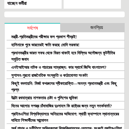
যাচ্ছেন কর্মীরা
জনপ্রিয়
সর্বশেষ
মন্ত্রী-প্রতিমন্ত্রীদের পরীক্ষার ফল প্রকাশ শীঘ্রই!
হাসিনাকে পুষে ভারতেরই ক্ষতি করছে মোদি সরকার!
প্রধানমন্ত্রীর ভারত সফর থেকে বিরত থাকাই হবে দিল্লির অসৌজন্য কূটনীতির
সমুচিত জবাব
এনইআইআর নাটক ও পাচারের সাম্রাজ্য: কার স্বার্থে জিম্মি বাংলাদেশ?
সুশাসন-পুরনো রাজনৈতিক সংস্কৃতি ও কাঠামোগত সংকট!
কিছুই বদলায়নি: মির্জা ফখরুলের স্বীকারোক্তি—অনন্য প্রধানমন্ত্রী এবং কিছু
প্রশ্ন
উল্টো রথযাত্রায় নাশকতার চেষ্টা ও পুলিশের ভূমিকা
দিনের আলোয় সশস্ত্র চাঁদাবাজির দুঃসাহস কি রাষ্ট্রের জন্য নতুন সতর্কবার্তা?
প্রাইমএশিয়া বিশ্ববিদ্যালয়ে অনিয়মের অভিযোগ: স্থায়ী ক্যাম্পাসে স্থানান্তরের
দাবিতে শিক্ষার্থীদের আন্দোলন
অর্থ পাচার ও দুর্নীতিতে অভিযুক্তরা বিশ্ববিদ্যালয়ের নেতৃত্বে: সংকটে প্রাইমএশিয়া