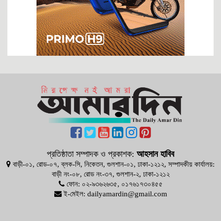
দুদক চেয়ারম্যান নিয়োগ নিয়ে ষড়যন্ত্র!
নতুন সরকারের হালচাল: ইতিবাচক অগ্রগতি, নাকি বিতর্কের ছায়া?
অর্থপাচার না হলে সামরিক শক্তিতে কোথায় দাঁড়াতে পারত বাংলাদেশ
জীবিত খামেনির চেয়েও শক্তিশালী মৃত খামেনি
ট্রাম্পের যুদ্ধবিরতির প্রস্তাব, তেহরানের প্রত্যাখ্যান
অপারেশন ‘ফতে খাইবার’ ‘লায়ন্স রোয়ার’ ‘এপিক ফিওরি’
রাষ্ট্র ও রাজনীতিতে গুণগত পরিবর্তনের ইঙ্গিত
নতুন বাংলাদেশের আইকন
মায়ের ভাষার মর্যাদা চাই
চাঁদাবাজির পক্ষে মন্ত্রীর সাফাই: অপ্রত্যাশিত এবং অগ্রহণযোগ্য
প্রধানমন্ত্রীর আশা জাগানিয়া ভাষণ ও অন্তর্নিহিত তাৎপর্য
প্রতিষ্ঠাতা সম্পাদক ও প্রকাশক:
আহসান হাবিব
বাড়ী-০১, রোড-০৭, ব্লক-সি, নিকেতন, গুলশান-০১, ঢাকা-১২১২, সম্পাদকীয় কার্যালয়:
প্রধানমন্ত্রী নির্বাচিত হওয়ায় তারেক রহমাকে সচিবালয় কর্মকর্তা-কর্মচারী সংযুক্ত
বাড়ী নং-০৮, রোড নং-৩৭, গুলশান-২, ঢাকা-১২১২
পরিষদের শুভেচ্ছা
ফোন: ০২-৯৩৬২৬৩৫, ০১৭৬১৭৩০৪৫৫
ডক্টর ইউনূসের তাৎপর্যপূর্ণ বিদায়ী ভাষণ ও আগামীর বাংলাদেশ
ই-মেইল: dailyamardin@gmail.com
আহা আজি এ রাজনীতির বসন্তে…
দেশ বিনির্মাণে ঐক্য ও সুশাসনের বার্তা তারেক রহমানের