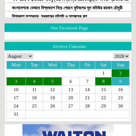
বাংলাদেশকে যেভাবে বিশ্বকাপে নিয়ে গেছেন ফুটবলের দূত মতিউর রহমান চৌধুরী
বিশ্বকাপ সম্প্রচার: সরকারের লুটপাট ও সাশ্রয়ের গল্প
জনকূটনীতির ব্যর্থতা ও সরকারের অদৃশ্য সংকট!
Our Facebook Page
সরকারকে প্রশ্নবিদ্ধ করতেই কি বিটিভিতে দুর্নীতি-লুটপাটের উৎসব?
আকিজ গ্রুপের আদ্-দ্বীনে শিশু মৃত্যু এবং কিছু প্রশ্ন
Archive Calendar
কোরবানি পশুর হাট: জনস্বার্থ বিরোধী নীতিমালার সংস্কার জরুরী
পাসপোর্ট অফিসের ঘুষ বাণিজ্য থামছে না কেন?
Mon
Tue
Wed
Thu
Fri
Sat
Sun
নৈতিকতার মৃত্যুপুরীতে বাংলাদেশ!
1
2
পানির নিচের দুর্নীতি রোধের উপায় কি?
3
4
5
6
7
8
9
রাষ্ট্রীয় সম্পদ বিক্রির পুরোনো খেলা!
10
11
12
13
14
15
16
গণতান্ত্রিক পুলিশিং: দরকার প্রযুক্তি, জবাবদিহিতা ও মানবিকতার সমন্বয়
17
18
19
20
21
22
23
আরটিএ চুক্তি: গোলামির জিঞ্জির ভেঙে ফেলুন
24
25
26
27
28
29
30
জিয়া পরিবারকে ধ্বংস করতে চেয়েছিল কারা?
31
যাকাতের চেয়ে চাঁদাবাজি ভালো: কঠিন পরীক্ষার মুখে তারেক-বিএনপি
একজন ফরিদা খানম এবং জনপ্রশাসনের দুষ্টুচক্র
ইরান যুদ্ধে জড়িয়ে বিপাকে ট্রাম্প-আমেরিকা!