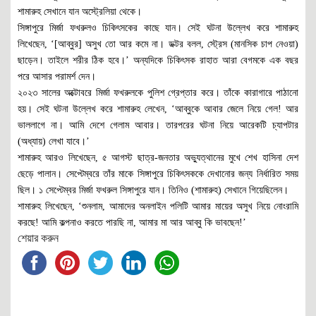
শামারুহ সেখানে যান অস্ট্রেলিয়া থেকে।
সিঙ্গাপুরে মির্জা ফখরুলও চিকিৎসকের কাছে যান। সেই ঘটনা উল্লেখ করে শামারুহ
লিখেছেন, ‘[আব্বুর] অসুখ তো আর কমে না। ডক্টর বলল, স্ট্রেস (মানসিক চাপ নেওয়া)
ছাড়েন। তাইলে শরীর ঠিক হবে।’ অন্যদিকে চিকিৎসক রাহাত আরা বেগমকে এক বছর
পরে আসার পরামর্শ দেন।
২০২৩ সালের অক্টোবরে মির্জা ফখরুলকে পুলিশ গ্রেপ্তার করে। তাঁকে কারাগারে পাঠানো
হয়। সেই ঘটনা উল্লেখ করে শামারুহ লেখেন, ‘আব্বুকে আবার জেলে নিয়ে গেল! আর
ভাললাগে না। আমি দেশে গেলাম আবার। তারপরের ঘটনা নিয়ে আরেকটি চ্যাপটার
(অধ্যায়) লেখা যাবে।’
শামারুহ আরও লিখেছেন, ৫ আগস্ট ছাত্র-জনতার অভ্যুত্থানের মুখে শেখ হাসিনা দেশ
ছেড়ে পালান। সেপ্টেম্বরে তাঁর মাকে সিঙ্গাপুরে চিকিৎসককে দেখানোর জন্য নির্ধারিত সময়
ছিল। ১ সেপ্টেম্বর মির্জা ফখরুল সিঙ্গাপুরে যান। তিনিও (শামারুহ) সেখানে গিয়েছিলেন।
শামারুহ লিখেছেন, ‘শুনলাম, আমাদের অনলাইন পলিটি আমার মায়ের অসুখ নিয়ে নোংরামি
করছে! আমি কল্পনাও করতে পারছি না, আমার মা আর আব্বু কি ভাবছেন!’
শেয়ার করুন