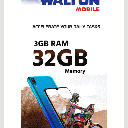
জঙ্গি প্রসঙ্গ: সরকারকে বিভ্রান্ত করার কৌশল নাকি অন্য কিছু?
ট্রাম্পের ওপর হামলা, ইরানের কড়া বার্তা—বিশ্ব আবার কি যুদ্ধের দিকে?
শান্ত ক্যাম্পাস হঠাৎ উত্তপ্ত হয়ে উঠছে কেন?
নিত্য পণ্যের পাগলা ঘোড়ায় দিশেহারা মানুষের বাঁচার উপায় কি?
প্রধানমন্ত্রীর মধ্যাহ্নভোজে ঢেঁড়স ভাজি, ডিমের তরকারি কেন?
পোশাকের রং বদল নয়, দরকার নৈতিকতার পুনর্গঠন ও মানোন্নয়ন
প্রিয় আক্তার ভাই, ক্ষমা করবেন আমায়
কৃষক কার্ড বিতরণ অনুষ্ঠানের প্রস্তুতি পরিদর্শন করলেন ফকির মাহবুব আনাম
জাইমা রহমানের প্রতিভা দেশের সেবায় কাজে লাগান
জুলাই সনদ: ভবিষ্যৎ রাজনীতির টার্নিং পয়েন্ট
দুই সপ্তাহের যুদ্ধ বিরতিতে কার জয় কার পরাজয়?
‘পাগল’ ট্রাম্পকে থামাবে কে?
ইরানে স্থল যুদ্ধ এবং মার্কিন ৮২ এয়ারবোর্ন ডিভিশন
ফাঁসিও যথেষ্ট নয় এই নিপীড়কের শাস্তি
আনন্দ-বেদনার ঈদ এবং কিছু প্রশ্ন
ইরানের অসমমিত যুদ্ধ কৌশল