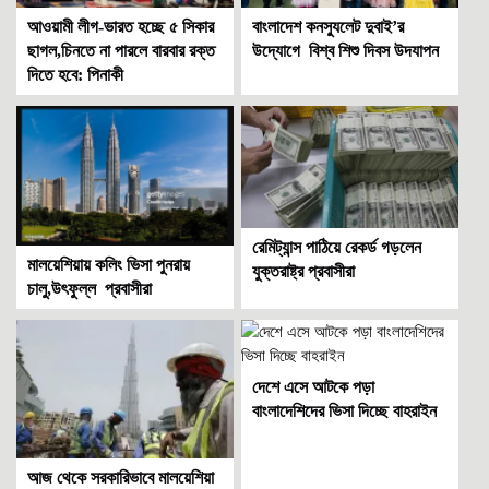
আওয়ামী লীগ-ভারত হচ্ছে ৫ সিকার
বাংলাদেশ কনস্যুলেট দুবাই’র
ছাগল,চিনতে না পারলে বারবার রক্ত
উদ্যোগে বিশ্ব শিশু দিবস উদযাপন
দিতে হবে: পিনাকী
রেমিট্যান্স পাঠিয়ে রেকর্ড গড়লেন
মালয়েশিয়ায় কলিং ভিসা পুনরায়
যুক্তরাষ্ট্র প্রবাসীরা
চালু,উৎফুল্ল প্রবাসীরা
দেশে এসে আটকে পড়া
বাংলাদেশিদের ভিসা দিচ্ছে বাহরাইন
আজ থেকে সরকারিভাবে মালয়েশিয়া