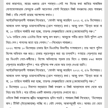
বাবা কারাগারে, মায়ের গুরুতর রোগ শনাক্ত—সেই সব দিনের কথা জানিয়ে সামাজিক
যোগাযোগমাধ্যম ফেসবুকে একটি আবেগঘন পোস্ট দিয়েছেন মির্জা ফখরুলের মেয়ে শামারুহ
মির্জা। তাঁর পোস্টে রয়েছে আক্ষেপের কথাও।
অস্ট্রেলিয়াপ্রবাসী শামারুহ লিখেছেন, ‘ফোনটা আব্বু করেছিল ২০২২ এ, ৫/৬ ডিসেম্বর।
আমাকে বলল আম্মুর ডায়াগনোসিসের (রোগ শনাক্ত) কথা। আব্বু বলল “চিন্তা করো না
মা, ১০ তারিখে সার্জারি করা হচ্ছে, তারপর ফেব্রুয়ারিতে কেমো (কেমোথেরাপি) শুরু।”
‘৮/৯ তারিখে ভোর ৩/৪টার দিকে আম্মু কল করল। আব্বুকে গভীর রাতে ডিবি পুলিশ এসে
নিয়ে গেল। পাগলের মতো হয়ে গেলাম।’—লিখেছেন শামারুহ।
২০২২ সালের ১০ ডিসেম্বর ঢাকায় ছিল বিএনপির বিভাগীয় গণসমাবেশ। তার আগে পুলিশ
বিশেষ অভিযান শুরু করে। ঢাকায় প্রবেশমুখে করা হয় তল্লাশি। গণহারে গ্রেপ্তার করা
হয় বিএনপি নেতা-কর্মীদের। বিশেষ অভিযানের প্রথম চার দিনে ৩ হাজার ৮৯৫ জনকে
গ্রেপ্তার করেছিল পুলিশ। পরে পুলিশের পক্ষ থেকে আর তথ্য দেওয়া হয়নি।
অস্ট্রেলিয়াপ্রবাসী শামারুহ লিখেছেন, ‘ফোনটা আব্বু করেছিল ২০২২ এ, ৫/৬ ডিসেম্বর।
আমাকে বলল আম্মুর ডায়াগনোসিসের (রোগ শনাক্ত) কথা। আব্বু বলল “চিন্তা করো না
মা, ১০ তারিখে সার্জারি করা হচ্ছে, তারপর ফেব্রুয়ারিতে কেমো (কেমোথেরাপি) শুরু।”
৮ ডিসেম্বর ২০২২ দিবাগত মধ্যরাতে মির্জা ফখরুল ও মির্জা আব্বাসকে বাসা থেকে ধরে
নিয়ে যায় ডিবি। পরে তাঁদের একটি মামলায় গ্রেপ্তার দেখানো হয়।
ওদিকে মির্জা ফখরুলের স্ত্রীর অস্ত্রোপচার দুদিন পরেই। শামারুহ মির্জা লিখেছেন, ‘ডিসেম্বর
মাস। টিকিট (উড়োজাহাজ) পাচ্ছি না। যেটা পেলাম, আকাশচুম্বী দাম। আমার তো যেতে