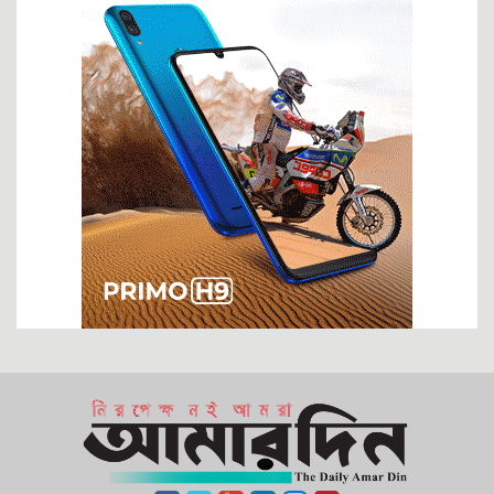
আনাম
জাইমা রহমানের প্রতিভা দেশের সেবায় কাজে লাগান
জুলাই সনদ: ভবিষ্যৎ রাজনীতির টার্নিং পয়েন্ট
দুই সপ্তাহের যুদ্ধ বিরতিতে কার জয় কার পরাজয়?
‘পাগল’ ট্রাম্পকে থামাবে কে?
ইরানে স্থল যুদ্ধ এবং মার্কিন ৮২ এয়ারবোর্ন ডিভিশন
ফাঁসিও যথেষ্ট নয় এই নিপীড়কের শাস্তি
আনন্দ-বেদনার ঈদ এবং কিছু প্রশ্ন
ইরানের অসমমিত যুদ্ধ কৌশল
দুদক চেয়ারম্যান নিয়োগ নিয়ে ষড়যন্ত্র!
নতুন সরকারের হালচাল: ইতিবাচক অগ্রগতি, নাকি বিতর্কের ছায়া?
অর্থপাচার না হলে সামরিক শক্তিতে কোথায় দাঁড়াতে পারত বাংলাদেশ
জীবিত খামেনির চেয়েও শক্তিশালী মৃত খামেনি
ট্রাম্পের যুদ্ধবিরতির প্রস্তাব, তেহরানের প্রত্যাখ্যান
অপারেশন ‘ফতে খাইবার’ ‘লায়ন্স রোয়ার’ ‘এপিক ফিওরি’
রাষ্ট্র ও রাজনীতিতে গুণগত পরিবর্তনের ইঙ্গিত