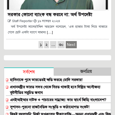
সরকার কোনো ব্যাংক বন্ধ করবে না: অর্থ উপদেষ্টা
Staff Reporter
১৯ নভেম্বর ২০২৪
অর্থ উপদেষ্টা সালেহউদ্দিন আহমেদ বলেছেন, ‘এক হাজার টাকা নিয়ে বাজারে
গেলে ছোট একটা ব্যাগে সামান্য
[.....]
১
২
…
৩০
Next
জনপ্রিয়
সর্বশেষ
হাসিনাকে পুষে ভারতেরই ক্ষতি করছে মোদি সরকার!
প্রধানমন্ত্রীর ভারত সফর থেকে বিরত থাকাই হবে দিল্লির অসৌজন্য
কূটনীতির সমুচিত জবাব
এনইআইআর নাটক ও পাচারের সাম্রাজ্য: কার স্বার্থে জিম্মি বাংলাদেশ?
সুশাসন-পুরনো রাজনৈতিক সংস্কৃতি ও কাঠামোগত সংকট!
কিছুই বদলায়নি: মির্জা ফখরুলের স্বীকারোক্তি—অনন্য প্রধানমন্ত্রী এবং কিছু