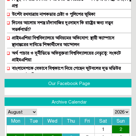
প্রশ্ন
উল্টো রথযাত্রায় নাশকতার চেষ্টা ও পুলিশের ভূমিকা
দিনের আলোয় সশস্ত্র চাঁদাবাজির দুঃসাহস কি রাষ্ট্রের জন্য নতুন
সতর্কবার্তা?
প্রাইমএশিয়া বিশ্ববিদ্যালয়ে অনিয়মের অভিযোগ: স্থায়ী ক্যাম্পাসে
স্থানান্তরের দাবিতে শিক্ষার্থীদের আন্দোলন
অর্থ পাচার ও দুর্নীতিতে অভিযুক্তরা বিশ্ববিদ্যালয়ের নেতৃত্বে: সংকটে
প্রাইমএশিয়া
বাংলাদেশকে যেভাবে বিশ্বকাপে নিয়ে গেছেন ফুটবলের দূত মতিউর
রহমান চৌধুরী
বিশ্বকাপ সম্প্রচার: সরকারের লুটপাট ও সাশ্রয়ের গল্প
Our Facebook Page
জনকূটনীতির ব্যর্থতা ও সরকারের অদৃশ্য সংকট!
সরকারকে প্রশ্নবিদ্ধ করতেই কি বিটিভিতে দুর্নীতি-লুটপাটের উৎসব?
Archive Calendar
আকিজ গ্রুপের আদ্-দ্বীনে শিশু মৃত্যু এবং কিছু প্রশ্ন
কোরবানি পশুর হাট: জনস্বার্থ বিরোধী নীতিমালার সংস্কার জরুরী
Mon
Tue
Wed
Thu
Fri
Sat
Sun
পাসপোর্ট অফিসের ঘুষ বাণিজ্য থামছে না কেন?
1
2
নৈতিকতার মৃত্যুপুরীতে বাংলাদেশ!