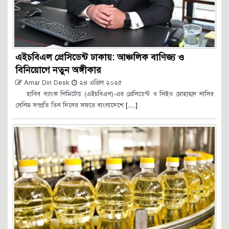
এইচবিএল প্রেসিডেন্ট ঢাকায়: আঞ্চলিক বাণিজ্য ও
বিনিয়োগে নতুন অঙ্গীকার
Amar Din Desk
২৪ এপ্রিল ২০২৫
হাবিব ব্যাংক লিমিটেড (এইচবিএল)-এর প্রেসিডেন্ট ও সিইও মোহাম্মদ নাসির
সেলিম সম্প্রতি তিন দিনের সফরে বাংলাদেশে
[.....]