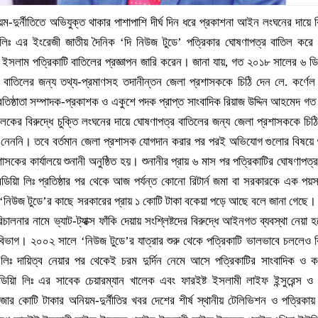
ম-দুর্নীতিতে অভিযুক্ত থাকার পাশাপাশি দীর্ঘ দিন ধরে প্রকাশনা আইন লংঘনের দায়ে ব
য়া লিঃ এর ইংরেজী জাতীয় দৈনিক ‘দি নিউজ টুডে’ পত্রিকার ঘোষণাপত্র বাতিল করে 
ইসলাম পত্রিকাটি বাতিলের প্রজ্ঞাপন জারি করেন। জানা যায়, গত ২০১৮ সালের ৬ ডি
াতিলের জন্য তথ্য-প্রমাণসহ তদানীন্তন জেলা প্রশাসককে চিঠি দেন লে. কর্ণেল
রতিষ্ঠাতা সম্পাদক-প্রকাশক ও একুশে পদক প্রাপ্ত সাংবাদিক রিয়াজ উদ্দিন আহমেদ গ
 খালেকের বিরুদ্ধে চুক্তি লংঘনের দায়ে ঘোষণাপত্র বাতিলের জন্য জেলা প্রশাসককে চি
নেননি। তবে বর্তমান জেলা প্রশাসক যোগদান করার পর পরই অভিযোগ গুলোর বিষয়ে শ
কার্যালয়ে শুনানী অনুষ্ঠিত হয়। শুনানীর প্রায় ৬ মাস পর পত্রিকাটির ঘোষণাপত্র
িডিয়িা লিঃ প্রতিষ্ঠার পর থেকে আজ পর্যন্ত কোনো রিটার্ন জমা বা সরকারকে এক পয়
 ‘নিউজ টুডে’র কাছে সরকারের প্রায় ১ কোটি টাকা বকেয়া পড়ে আছে বলে জানা গেছে।
পরিচালনার নামে ভ্যাট-ট্যাক্স ফাঁকি দেয়ায় সংশ্লিষ্টদের বিরুদ্ধে আইনগত ব্যবস্থা নেয়া 
িভাগ। ২০০২ সালে ‘নিউজ টুডে’র যাত্রার শুরু থেকে পত্রিকাটি ভালভাবে চললেও বি
া লিঃ দায়িত্ব নেয়ার পর থেকেই চরম দুর্দিন নেমে আসে পত্রিকাটির সাংবাদিক ও কর্
িমিডিয়িা লিঃ এর সাবেক চেয়ারম্যান খালেক এবং ফারইষ্ট ইসলামী লাইফ ইন্সুরেন্স ও
র হাজার কোটি টাকার অনিয়ম-দুর্নীতির খবর দেশের শীর্ষ স্থানীয় টেলিভিশন ও পত্রিকায়