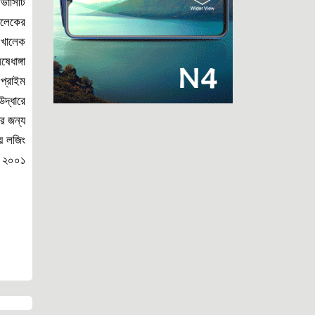
ার্সিটি
জঙ্গি প্রসঙ্গ: সরকারকে বিভ্রান্ত করার কৌশল
খালেকের
নাকি অন্য কিছু?
। খালেক
ট্রাম্পের ওপর হামলা, ইরানের কড়া বার্তা—
েধাঙ্গা
বিশ্ব আবার কি যুদ্ধের দিকে?
প্রাইম
শান্ত ক্যাম্পাস হঠাৎ উত্তপ্ত হয়ে উঠছে
উদ্ধারে
কেন?
ার জন্য
নিত্য পণ্যের পাগলা ঘোড়ায় দিশেহারা মানুষের
বাঁচার উপায় কি?
য় লজিং
প্রধানমন্ত্রীর মধ্যাহ্নভোজে ঢেঁড়স ভাজি,
র ২০০১
ডিমের তরকারি কেন?
পোশাকের রং বদল নয়, দরকার নৈতিকতার
পুনর্গঠন ও মানোন্নয়ন
প্রিয় আক্তার ভাই, ক্ষমা করবেন আমায়
কৃষক কার্ড বিতরণ অনুষ্ঠানের প্রস্তুতি পরিদর্শন
করলেন ফকির মাহবুব আনাম
জাইমা রহমানের প্রতিভা দেশের সেবায় কাজে
লাগান