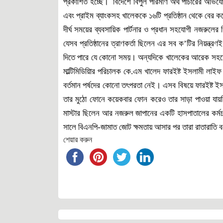
প্রকাশিত হচ্ছে। বিদেশে বিপুল পরিমাণ অর্থ পাচারের অভিযোগে
এবং প্রাইম ব্যাংকসহ খালেককে ১৬টি প্রতিষ্ঠান থেকে বের কর
দীর্ঘ সময়ের ব্যবসায়িক পার্টনার ও প্রধান সহযোগী নজরুলে
যেসব প্রতিষ্ঠানের ত্রাণকর্তা ছিলেন এর সব ক’টির নিয়ন্ত
দিতে পারে যে কোনো সময়। অন্যদিকে খালেকের আরেক সহযোগী 
মাল্টিমিডিয়িার পরিচালক কে.এম খালেদ ফারইষ্ট ইসলামী লাইফ
বর্তমান পর্ষদের কোনো তৎপরতা নেই। এসব বিষয়ে ফারইষ্ট ইসলামী
তার মুঠো ফোনে কয়েকবার ফোন করেও তার সাড়া পাওয়া যায়নি
মাস্টার ছিলেন আর নজরুল জাপানের একটি হাসপাতালের কর্ম
সালে বিএনপি-জামাত জোট ক্ষমতায় আসার পর তারা রাতারাতি ব
শেয়ার করুন