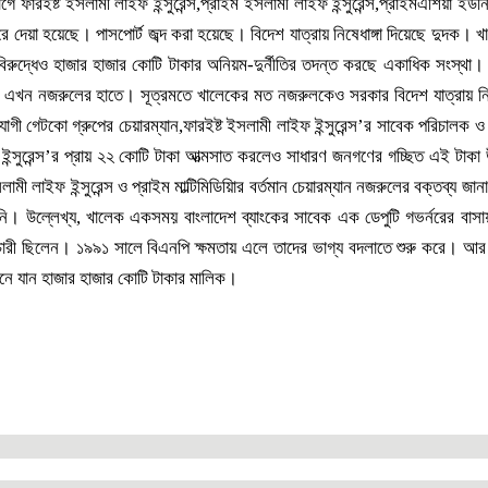
 ফারইষ্ট ইসলামী লাইফ ইন্সুরেন্স,প্রাইম ইসলামী লাইফ ইন্সুরেন্স,প্রাইমএশিয়া ইউনিভ
ে দেয়া হয়েছে। পাসপোর্ট জব্দ করা হয়েছে। বিদেশ যাত্রায় নিষেধাঙ্গা দিয়েছে দুদক। 
র বিরুদ্ধেও হাজার হাজার কোটি টাকার অনিয়ম-দুর্নীতির তদন্ত করছে একাধিক সংস্থা
্রণই এখন নজরুলের হাতে। সূত্রমতে খালেকের মত নজরুলকেও সরকার বিদেশ যাত্রায় নিষ
গেটকো গ্রুপের চেয়ারম্যান,ফারইষ্ট ইসলামী লাইফ ইন্সুরেন্স’র সাবেক পরিচালক ও 
 ইন্সুরেন্স’র প্রায় ২২ কোটি টাকা আত্মসাত করলেও সাধারণ জনগণের গচ্ছিত এই টাকা 
 লাইফ ইন্সুরেন্স ও প্রাইম মাল্টিমিডিয়িার বর্তমান চেয়ারম্যান নজরুলের বক্তব্য জান
। উল্লেখ্য, খালেক একসময় বাংলাদেশ ব্যাংকের সাবেক এক ডেপুটি গভর্নরের বাসা
চারী ছিলেন। ১৯৯১ সালে বিএনপি ক্ষমতায় এলে তাদের ভাগ্য বদলাতে শুরু করে। আ
নে যান হাজার হাজার কোটি টাকার মালিক।