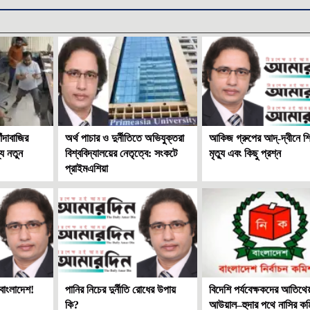
ঁদাবাজির
অর্থ পাচার ও দুর্নীতিতে অভিযুক্তরা
আকিজ গ্রুপের আদ্-দ্বীনে শি
্য নতুন
বিশ্ববিদ্যালয়ের নেতৃত্বে: সংকটে
মৃত্যু এবং কিছু প্রশ্ন
প্রাইমএশিয়া
 বাংলাদেশ!
পানির নিচের দুর্নীতি রোধের উপায়
বিদেশি পর্যবেক্ষকদের আতিথেয
কি?
আউয়াল–হুদার পথে নাসির ক