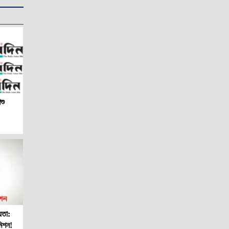
জুলাই সনদ: ভবিষ্যৎ রাজনীতির টার্নিং পয়েন্ট
দুই সপ্তাহের যুদ্ধ বিরতিতে কার জয় কার
পরাজয়?
‘পাগল’ ট্রাম্পকে থামাবে কে?
ইরানে স্থল যুদ্ধ এবং মার্কিন ৮২ এয়ারবোর্ন
ডিভিশন
ফাঁসিও যথেষ্ট নয় এই নিপীড়কের শাস্তি
আনন্দ-বেদনার ঈদ এবং কিছু প্রশ্ন
শু
ইরানের অসমমিত যুদ্ধ কৌশল
দুদক চেয়ারম্যান নিয়োগ নিয়ে ষড়যন্ত্র!
নতুন সরকারের হালচাল: ইতিবাচক অগ্রগতি,
নাকি বিতর্কের ছায়া?
অর্থপাচার না হলে সামরিক শক্তিতে কোথায়
দাঁড়াতে পারত বাংলাদেশ
জীবিত খামেনির চেয়েও শক্তিশালী মৃত খামেনি
ট্রাম্পের যুদ্ধবিরতির প্রস্তাব, তেহরানের
়তা:
প্রত্যাখ্যান
মিশন!