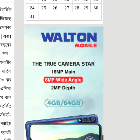
24
25
26
27
28
29
30
আকিজ গ্রুপের আদ্-দ্বীনে শিশু মৃত্যু এবং কিছু
িতর্কিত
প্রশ্ন
31
দিয়েছে
কোরবানি পশুর হাট: জনস্বার্থ বিরোধী নীতিমালার
সেম্বর
সংস্কার জরুরী
 (অবঃ)
পাসপোর্ট অফিসের ঘুষ বাণিজ্য থামছে না কেন?
ত বছরের
নৈতিকতার মৃত্যুপুরীতে বাংলাদেশ!
ঠি দেন।
পানির নিচের দুর্নীতি রোধের উপায় কি?
ুনানীর
রাষ্ট্রীয় সম্পদ বিক্রির পুরোনো খেলা!
 বাতিল
গণতান্ত্রিক পুলিশিং: দরকার প্রযুক্তি,
সাও কর
জবাবদিহিতা ও মানবিকতার সমন্বয়
 এদিকে
আরটিএ চুক্তি: গোলামির জিঞ্জির ভেঙে ফেলুন
হবে বলে
জিয়া পরিবারকে ধ্বংস করতে চেয়েছিল কারা?
তর্কিত
যাকাতের চেয়ে চাঁদাবাজি ভালো: কঠিন পরীক্ষার
মকর্তা-
মুখে তারেক-বিএনপি
 প্রাইম
একজন ফরিদা খানম এবং জনপ্রশাসনের
দুষ্টুচক্র
 প্রায়ই
ইরান যুদ্ধে জড়িয়ে বিপাকে ট্রাম্প-আমেরিকা!