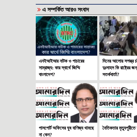
এ সম্পর্কিত আরও সংবাদ
এনইআইআর নাটক ও পাচারের
দিনের আলোয় সশস্ত্র চা
সাম্রাজ্য: কার স্বার্থে জিম্মি
দুঃসাহস কি রাষ্ট্রের জন
বাংলাদেশ?
সতর্কবার্তা?
পাসপোর্ট অফিসের ঘুষ বাণিজ্য থামছে
নৈতিকতার মৃত্যুপুরীতে
না কেন?