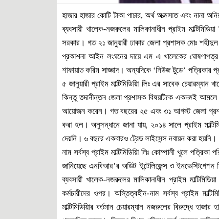
হাজার হাজার কোটি টাকা পাচার, অর্থ আত্মসাত এবং নানা অনিয়
ব্যবসায়ী খালেক-নজরুলের মালিকানাধীন প্রাইম মাল্টিমিডি
সরকার। গত ২১ জানুয়ারী ঢাকার জেলা প্রশাসক মোঃ শহীদুল 
প্রকাশনা আইন লংঘনের দায়ে এম এ খালেকের ঘোষণাপত্র ব
শাফায়াত করিম সাজ্জাদ। অন্যদিকে ‘নিউজ টুডে’ পত্রিকার প্
৫ জানুয়ারী প্রাইম মাল্টিমিডিয়িা লিঃ এর সাবেক চেয়ারম্যান
কিন্তু তদানীন্তন জেলা প্রশাসক বিষয়টিকে একদমই আমলে 
আয়োজন করেন। গত বছরের ২৫ এবং ৩১ আগস্ট জেলা প্রশাসকের 
করা হল। অনুসন্ধানে জানা যায়, ২০১৪ সালে প্রাইম মাল্টিম
দেয়নি। ৬ বছরে একবারও ট্রেড লাইসেন্স নবায়ন করা হয়নি।
নাম সর্বস্ব প্রাইম মাল্টিমিডিয়িা লিঃ কোম্পানী খুলে পত্রিকা 
জানিয়েছে এনবিআর’র অডিট ইন্টেলিজেন্স ও ইনভেস্টিগেশন ব
ব্যবসায়ী খালেক-নজরুলের মালিকানাধীন প্রাইম মাল্টিমিডিয়
কর্মচারীদের ওপর। অস্তিত্বহীন-নাম সর্বস্ব প্রাইম মাল্ট
মাল্টিমিডিয়িার বর্তমান চেয়ারম্যান নজরুলের বিরুদ্ধে হাজা