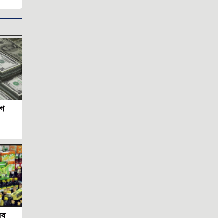
পোশাকের রং বদল নয়, দরকার
নৈতিকতার পুনর্গঠন ও মানোন্নয়ন
প্রিয় আক্তার ভাই, ক্ষমা করবেন আমায়
কৃষক কার্ড বিতরণ অনুষ্ঠানের প্রস্তুতি
পরিদর্শন করলেন ফকির মাহবুব আনাম
জাইমা রহমানের প্রতিভা দেশের সেবায়
কাজে লাগান
জুলাই সনদ: ভবিষ্যৎ রাজনীতির টার্নিং
োগ
পয়েন্ট
দুই সপ্তাহের যুদ্ধ বিরতিতে কার জয় কার
পরাজয়?
‘পাগল’ ট্রাম্পকে থামাবে কে?
ইরানে স্থল যুদ্ধ এবং মার্কিন ৮২
এয়ারবোর্ন ডিভিশন
ফাঁসিও যথেষ্ট নয় এই নিপীড়কের শাস্তি
আনন্দ-বেদনার ঈদ এবং কিছু প্রশ্ন
ইরানের অসমমিত যুদ্ধ কৌশল
সব