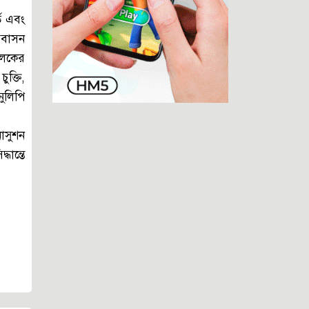
জিয়া পরিবারকে ধ্বংস করতে চেয়েছিল
তি এবং
কারা?
আবাসন
যাকাতের চেয়ে চাঁদাবাজি ভালো: কঠিন
চালকের
পরীক্ষার মুখে তারেক-বিএনপি
ুক্তি,
একজন ফরিদা খানম এবং জনপ্রশাসনের
নুলিপি
দুষ্টুচক্র
ইরান যুদ্ধে জড়িয়ে বিপাকে ট্রাম্প-
নাসুশন
আমেরিকা!
ধান্তে
জঙ্গি প্রসঙ্গ: সরকারকে বিভ্রান্ত করার
কৌশল নাকি অন্য কিছু?
ট্রাম্পের ওপর হামলা, ইরানের কড়া বার্তা
—বিশ্ব আবার কি যুদ্ধের দিকে?
শান্ত ক্যাম্পাস হঠাৎ উত্তপ্ত হয়ে উঠছে
কেন?
নিত্য পণ্যের পাগলা ঘোড়ায় দিশেহারা
মানুষের বাঁচার উপায় কি?
প্রধানমন্ত্রীর মধ্যাহ্নভোজে ঢেঁড়স ভাজি,
ডিমের তরকারি কেন?