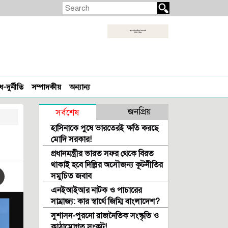
দুর্নীতি
সম্পাদকীয়
অন্যান্য
জনপ্রিয়
সর্বশেষ
হাসিনাকে পুষে ভারতেরই ক্ষতি করছে
মোদি সরকার!
প্রধানমন্ত্রীর ভারত সফর থেকে বিরত
থাকাই হবে দিল্লির অসৌজন্য কূটনীতির
সমুচিত জবাব
এনইআইআর নাটক ও পাচারের
সাম্রাজ্য: কার স্বার্থে জিম্মি বাংলাদেশ?
সুশাসন-পুরনো রাজনৈতিক সংস্কৃতি ও
কাঠামোগত সংকট!