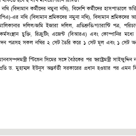
্স থাকতে হবে ২ লাখ মালয়েশিয়ান রিঙ্গিত।
নথি (বিদ্যমান কর্মীদের নমুনা নথি), বিদেশি কর্মীদের হাসপাতালে ভর্
এ)-এর নথি (বিদ্যমান শ্রমিকদের নমুনা নথি), বিদ্যমান শ্রমিকদের 
ালিকানার দলিল/জমি ইজারা দলিল, প্রতিশ্রুতি/গ্যারান্টি পত্র, পরি
 কর্মসংস্থান চুক্তি, রিক্রুটিং এজেন্ট (বিআরএ) এবং কোম্পানির মধ্যে চ
া অনুমোদন পত্রসহ সকল নথির ২ সেট তৈরি করে ১ সেট মূল এবং ১ সেট অ
ম্পদমন্ত্রী স্টিভেন সিমের সঙ্গে বৈঠকের পর স্বরাষ্ট্রমন্ত্রী সাইফুদ্দিন 
ি ড. মুহাম্মদ ইউনূস অন্তর্বর্তী সরকারের প্রধান হওয়ার পর এমন সিদ্