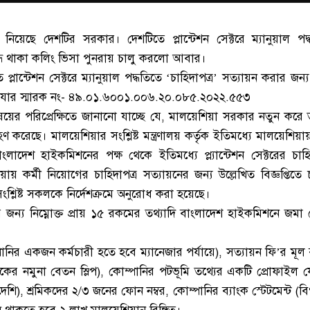
 নিয়েছে দেশটির সরকার। দেশটিতে প্লান্টেশন সেক্টরে ম্যানুয়াল পদ্
বন্ধ থাকা কলিং ভিসা পুনরায় চালু করলো আবার।
তে প্লান্টেশন সেক্টরে ম্যানুয়াল পদ্ধতিতে ‘চাহিদাপত্র’ সত্যায়ন করার জন
ন। যার স্মারক নং- ৪৯.০১.৬০০১.০০৬.২০.০৮৫.২০২২.৫৫৩
 বিষয়ের পরিপ্রেক্ষিতে জানানো যাচ্ছে যে, মালয়েশিয়া সরকার নতুন করে
 গ্রহণ করেছে। মালয়েশিয়ার সংশ্লিষ্ট মন্ত্রণালয় কর্তৃক ইতিমধ্যে মালয়েশিয়ায়
েশ হাইকমিশনের পক্ষ থেকে ইতিমধ্যে প্ল্যান্টেশন সেক্টরের চাহিদ
য়ায় কর্মী নিয়োগের চাহিদাপত্র সত্যায়নের জন্য উল্লেখিত বিজ্ঞপ্তিতে
ংশ্লিষ্ট সকলকে নির্দেশক্রমে অনুরোধ করা হয়েছে।
়নের জন্য নিম্নোক্ত প্রায় ১৫ রকমের তথ্যাদি বাংলাদেশ হাইকমিশনে জমা
নির একজন কর্মচারী হতে হবে ম্যানেজার পর্যায়ে), সত্যায়ন ফি’র মূল 
মিকের নমুনা বেতন স্লিপ), কোম্পানির পটভূমি তথ্যের একটি প্রোফাইল 
িদেশি), শ্রমিকদের ২/৩ জনের ফোন নম্বর, কোম্পানির ব্যাংক স্টেটমেন্ট (