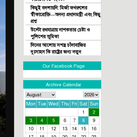
কিছুই বদলায়নি: মির্জা ফখরুলের
স্বীকারোক্তি—অনন্য প্রধানমন্ত্রী এবং কিছু
প্রশ্ন
উল্টো রথযাত্রায় নাশকতার চেষ্টা ও
পুলিশের ভূমিকা
দিনের আলোয় সশস্ত্র চাঁদাবাজির
দুঃসাহস কি রাষ্ট্রের জন্য নতুন
সতর্কবার্তা?
Our Facebook Page
প্রাইমএশিয়া বিশ্ববিদ্যালয়ে অনিয়মের
অভিযোগ: স্থায়ী ক্যাম্পাসে স্থানান্তরের
দাবিতে শিক্ষার্থীদের আন্দোলন
Archive Calendar
অর্থ পাচার ও দুর্নীতিতে অভিযুক্তরা
বিশ্ববিদ্যালয়ের নেতৃত্বে: সংকটে
প্রাইমএশিয়া
Mon
Tue
Wed
Thu
Fri
Sat
Sun
বাংলাদেশকে যেভাবে বিশ্বকাপে নিয়ে
1
2
গেছেন ফুটবলের দূত মতিউর রহমান
3
4
5
6
7
8
9
চৌধুরী
10
11
12
13
14
15
16
বিশ্বকাপ সম্প্রচার: সরকারের লুটপাট ও