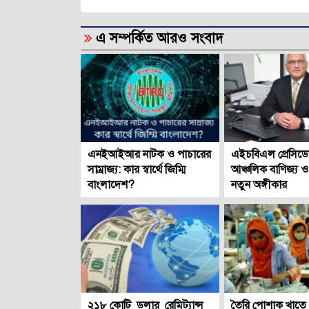
এ সম্পর্কিত আরও সংবাদ
এনইআইআর নাটক ও পাচারের
এইচবিএল প্রেসিডেন্
সাম্রাজ্য: কার স্বার্থে জিম্মি
আঞ্চলিক বাণিজ্য ও
বাংলাদেশ?
নতুন অঙ্গীকার
২১৮ কোটি ডলার রেমিট্যান্স
তৈরি পোশাক খাতে