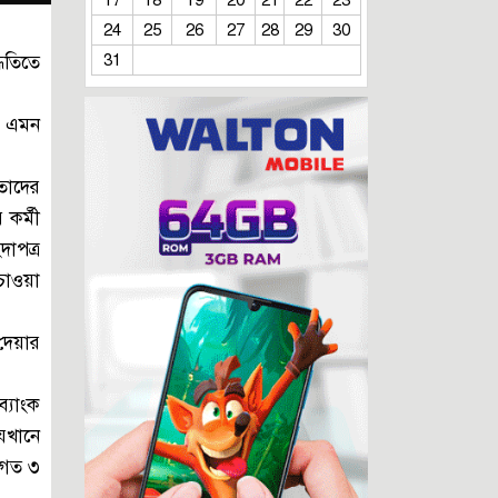
17
18
19
20
21
22
23
সাশ্রয়ের গল্প
24
25
26
27
28
29
30
জনকূটনীতির ব্যর্থতা ও সরকারের অদৃশ্য
31
ধতিতে
সংকট!
সরকারকে প্রশ্নবিদ্ধ করতেই কি বিটিভিতে
দুর্নীতি-লুটপাটের উৎসব?
্য এমন
আকিজ গ্রুপের আদ্-দ্বীনে শিশু মৃত্যু
এবং কিছু প্রশ্ন
 তাদের
কোরবানি পশুর হাট: জনস্বার্থ বিরোধী
 কর্মী
নীতিমালার সংস্কার জরুরী
াপত্র
পাসপোর্ট অফিসের ঘুষ বাণিজ্য থামছে না
 চাওয়া
কেন?
নৈতিকতার মৃত্যুপুরীতে বাংলাদেশ!
 দেয়ার
পানির নিচের দুর্নীতি রোধের উপায় কি?
রাষ্ট্রীয় সম্পদ বিক্রির পুরোনো খেলা!
ব্যাংক
গণতান্ত্রিক পুলিশিং: দরকার প্রযুক্তি,
যেখানে
জবাবদিহিতা ও মানবিকতার সমন্বয়
বিগত ৩
আরটিএ চুক্তি: গোলামির জিঞ্জির ভেঙে
ফেলুন