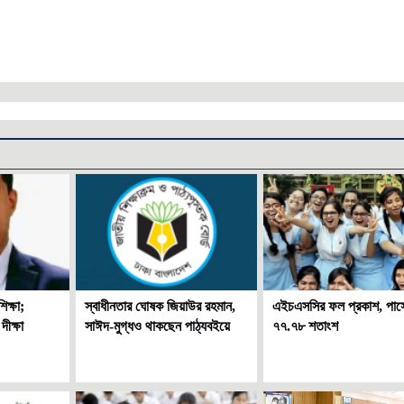
ক্ষা;
স্বাধীনতার ঘোষক জিয়াউর রহমান,
এইচএসসির ফল প্রকাশ, পাসে
ীক্ষা
সাঈদ-মুগ্ধও থাকছেন পাঠ্যবইয়ে
৭৭.৭৮ শতাংশ