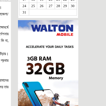
24
25
26
27
28
29
30
আকিজ গ্রুপের আদ্-দ্বীনে শিশু মৃত্যু এবং কিছু
র।
প্রশ্ন
31
পজেলা/
কোরবানি পশুর হাট: জনস্বার্থ বিরোধী নীতিমালার
সংস্কার জরুরী
ষাবর্ষে
পাসপোর্ট অফিসের ঘুষ বাণিজ্য থামছে না কেন?
্দেশনায়
নৈতিকতার মৃত্যুপুরীতে বাংলাদেশ!
 কি না,
পানির নিচের দুর্নীতি রোধের উপায় কি?
রাষ্ট্রীয় সম্পদ বিক্রির পুরোনো খেলা!
দাঁড়ায়।
গণতান্ত্রিক পুলিশিং: দরকার প্রযুক্তি,
 প্রথার
জবাবদিহিতা ও মানবিকতার সমন্বয়
আরটিএ চুক্তি: গোলামির জিঞ্জির ভেঙে ফেলুন
জিয়া পরিবারকে ধ্বংস করতে চেয়েছিল কারা?
 আমাদের
যাকাতের চেয়ে চাঁদাবাজি ভালো: কঠিন পরীক্ষার
ময় তার
মুখে তারেক-বিএনপি
একজন ফরিদা খানম এবং জনপ্রশাসনের
দুষ্টুচক্র
ইরান যুদ্ধে জড়িয়ে বিপাকে ট্রাম্প-আমেরিকা!