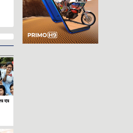
জঙ্গি প্রসঙ্গ: সরকারকে বিভ্রান্ত করার কৌশল
নাকি অন্য কিছু?
ট্রাম্পের ওপর হামলা, ইরানের কড়া বার্তা—
বিশ্ব আবার কি যুদ্ধের দিকে?
শান্ত ক্যাম্পাস হঠাৎ উত্তপ্ত হয়ে উঠছে
কেন?
নিত্য পণ্যের পাগলা ঘোড়ায় দিশেহারা মানুষের
বাঁচার উপায় কি?
প্রধানমন্ত্রীর মধ্যাহ্নভোজে ঢেঁড়স ভাজি,
ডিমের তরকারি কেন?
পোশাকের রং বদল নয়, দরকার নৈতিকতার
পুনর্গঠন ও মানোন্নয়ন
প্রিয় আক্তার ভাই, ক্ষমা করবেন আমায়
র হার
কৃষক কার্ড বিতরণ অনুষ্ঠানের প্রস্তুতি পরিদর্শন
করলেন ফকির মাহবুব আনাম
জাইমা রহমানের প্রতিভা দেশের সেবায় কাজে
লাগান