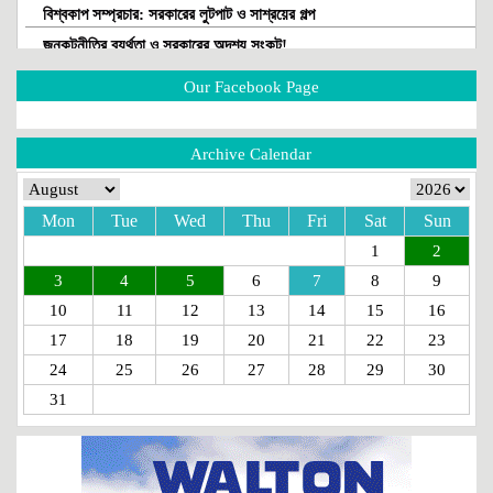
বিশ্বকাপ সম্প্রচার: সরকারের লুটপাট ও সাশ্রয়ের গল্প
জনকূটনীতির ব্যর্থতা ও সরকারের অদৃশ্য সংকট!
সরকারকে প্রশ্নবিদ্ধ করতেই কি বিটিভিতে দুর্নীতি-লুটপাটের উৎসব?
Our Facebook Page
আকিজ গ্রুপের আদ্-দ্বীনে শিশু মৃত্যু এবং কিছু প্রশ্ন
কোরবানি পশুর হাট: জনস্বার্থ বিরোধী নীতিমালার সংস্কার জরুরী
Archive Calendar
পাসপোর্ট অফিসের ঘুষ বাণিজ্য থামছে না কেন?
নৈতিকতার মৃত্যুপুরীতে বাংলাদেশ!
Mon
Tue
Wed
Thu
Fri
Sat
Sun
পানির নিচের দুর্নীতি রোধের উপায় কি?
1
2
রাষ্ট্রীয় সম্পদ বিক্রির পুরোনো খেলা!
3
4
5
6
7
8
9
গণতান্ত্রিক পুলিশিং: দরকার প্রযুক্তি, জবাবদিহিতা ও মানবিকতার সমন্বয়
10
11
12
13
14
15
16
আরটিএ চুক্তি: গোলামির জিঞ্জির ভেঙে ফেলুন
17
18
19
20
21
22
23
জিয়া পরিবারকে ধ্বংস করতে চেয়েছিল কারা?
24
25
26
27
28
29
30
যাকাতের চেয়ে চাঁদাবাজি ভালো: কঠিন পরীক্ষার মুখে তারেক-বিএনপি
31
একজন ফরিদা খানম এবং জনপ্রশাসনের দুষ্টুচক্র
ইরান যুদ্ধে জড়িয়ে বিপাকে ট্রাম্প-আমেরিকা!
জঙ্গি প্রসঙ্গ: সরকারকে বিভ্রান্ত করার কৌশল নাকি অন্য কিছু?