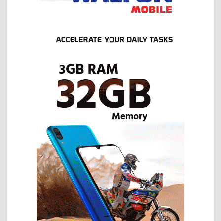
ট্রাম্পের ওপর হামলা, ইরানের কড়া বার্তা—বিশ্ব আবার কি যুদ্ধের দিকে?
শান্ত ক্যাম্পাস হঠাৎ উত্তপ্ত হয়ে উঠছে কেন?
নিত্য পণ্যের পাগলা ঘোড়ায় দিশেহারা মানুষের বাঁচার উপায় কি?
প্রধানমন্ত্রীর মধ্যাহ্নভোজে ঢেঁড়স ভাজি, ডিমের তরকারি কেন?
পোশাকের রং বদল নয়, দরকার নৈতিকতার পুনর্গঠন ও মানোন্নয়ন
প্রিয় আক্তার ভাই, ক্ষমা করবেন আমায়
কৃষক কার্ড বিতরণ অনুষ্ঠানের প্রস্তুতি পরিদর্শন করলেন ফকির মাহবুব আনাম
জাইমা রহমানের প্রতিভা দেশের সেবায় কাজে লাগান
জুলাই সনদ: ভবিষ্যৎ রাজনীতির টার্নিং পয়েন্ট
দুই সপ্তাহের যুদ্ধ বিরতিতে কার জয় কার পরাজয়?
‘পাগল’ ট্রাম্পকে থামাবে কে?
ইরানে স্থল যুদ্ধ এবং মার্কিন ৮২ এয়ারবোর্ন ডিভিশন
ফাঁসিও যথেষ্ট নয় এই নিপীড়কের শাস্তি
আনন্দ-বেদনার ঈদ এবং কিছু প্রশ্ন
ইরানের অসমমিত যুদ্ধ কৌশল
দুদক চেয়ারম্যান নিয়োগ নিয়ে ষড়যন্ত্র!