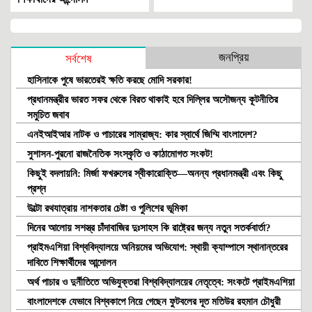
জনপ্রিয়
সর্বশেষ
হাসিনাকে পুষে ভারতেরই ক্ষতি করছে মোদি সরকার!
প্রধানমন্ত্রীর ভারত সফর থেকে বিরত থাকাই হবে দিল্লির অসৌজন্য কূটনীতির
সমুচিত জবাব
এনইআইআর নাটক ও পাচারের সাম্রাজ্য: কার স্বার্থে জিম্মি বাংলাদেশ?
সুশাসন-পুরনো রাজনৈতিক সংস্কৃতি ও কাঠামোগত সংকট!
কিছুই বদলায়নি: মির্জা ফখরুলের স্বীকারোক্তি—অনন্য প্রধানমন্ত্রী এবং কিছু
প্রশ্ন
উল্টো রথযাত্রায় নাশকতার চেষ্টা ও পুলিশের ভূমিকা
দিনের আলোয় সশস্ত্র চাঁদাবাজির দুঃসাহস কি রাষ্ট্রের জন্য নতুন সতর্কবার্তা?
প্রাইমএশিয়া বিশ্ববিদ্যালয়ে অনিয়মের অভিযোগ: স্থায়ী ক্যাম্পাসে স্থানান্তরের
দাবিতে শিক্ষার্থীদের আন্দোলন
অর্থ পাচার ও দুর্নীতিতে অভিযুক্তরা বিশ্ববিদ্যালয়ের নেতৃত্বে: সংকটে প্রাইমএশিয়া
বাংলাদেশকে যেভাবে বিশ্বকাপে নিয়ে গেছেন ফুটবলের দূত মতিউর রহমান চৌধুরী