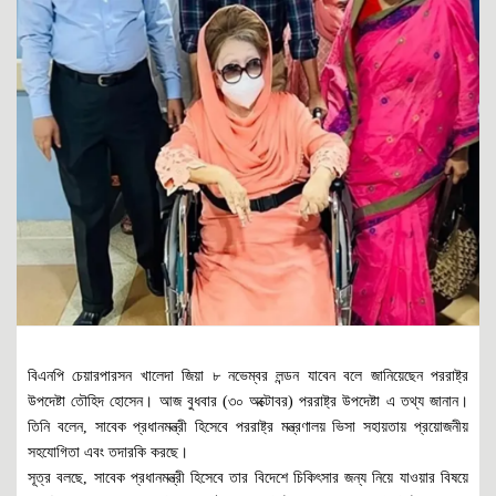
বিএনপি চেয়ারপারসন খালেদা জিয়া ৮ নভেম্বর লন্ডন যাবেন বলে জানিয়েছেন পররাষ্ট্র
উপদেষ্টা তৌহিদ হোসেন। আজ বুধবার (৩০ অক্টোবর) পররাষ্ট্র উপদেষ্টা এ তথ্য জানান।
তিনি বলেন, সাবেক প্রধানমন্ত্রী হিসেবে পররাষ্ট্র মন্ত্রণালয় ভিসা সহায়তায় প্রয়োজনীয়
সহযোগিতা এবং তদারকি করছে।
সূত্র বলছে, সাবেক প্রধানমন্ত্রী হিসেবে তার বিদেশে চিকিৎসার জন্য নিয়ে যাওয়ার বিষয়ে