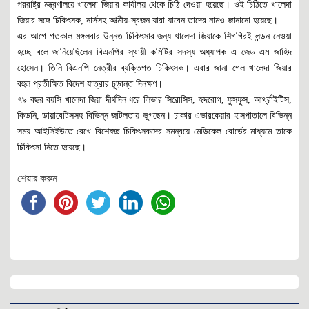
পররাষ্ট্র মন্ত্রণালয়ে খালেদা জিয়ার কার্যালয় থেকে চিঠি দেওয়া হয়েছে। ওই চিঠিতে খালেদা
জিয়ার সঙ্গে চিকিৎসক, নার্সসহ আত্মীয়-স্বজন যারা যাবেন তাদের নামও জানানো হয়েছে।
এর আগে গতকাল মঙ্গলবার উন্নত চিকিৎসার জন্য খালেদা জিয়াকে শিগগিরই লন্ডন নেওয়া
হচ্ছে বলে জানিয়েছিলেন বিএনপির স্থায়ী কমিটির সদস্য অধ্যাপক এ জেড এম জাহিদ
হোসেন। তিনি বিএনপি নেত্রীর ব্যক্তিগত চিকিৎসক। এবার জানা গেল খালেদা জিয়ার
বহুল প্রতীক্ষিত বিদেশ যাত্রার চূড়ান্ত দিনক্ষণ।
৭৯ বছর বয়সি খালেদা জিয়া দীর্ঘদিন ধরে লিভার সিরোসিস, হৃদরোগ, ফুসফুস, আর্থ্রাইটিস,
কিডনি, ডায়াবেটিসসহ বিভিন্ন জটিলতায় ভুগছেন। ঢাকার এভারকেয়ার হাসপাতালে বিভিন্ন
সময় আইসিইউতে রেখে বিশেষজ্ঞ চিকিৎসকদের সমন্বয়ে মেডিকেল বোর্ডের মাধ্যমে তাকে
চিকিৎসা নিতে হয়েছে।
শেয়ার করুন