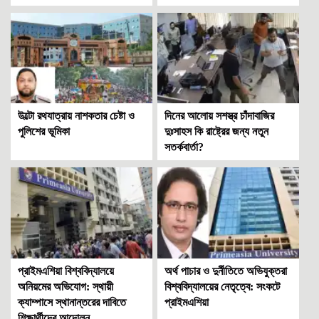
উল্টো রথযাত্রায় নাশকতার চেষ্টা ও
দিনের আলোয় সশস্ত্র চাঁদাবাজির
পুলিশের ভূমিকা
দুঃসাহস কি রাষ্ট্রের জন্য নতুন
সতর্কবার্তা?
প্রাইমএশিয়া বিশ্ববিদ্যালয়ে
অর্থ পাচার ও দুর্নীতিতে অভিযুক্তরা
অনিয়মের অভিযোগ: স্থায়ী
বিশ্ববিদ্যালয়ের নেতৃত্বে: সংকটে
ক্যাম্পাসে স্থানান্তরের দাবিতে
প্রাইমএশিয়া
শিক্ষার্থীদের আন্দোলন