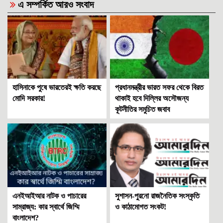
এ সম্পর্কিত আরও সংবাদ
হাসিনাকে পুষে ভারতেরই ক্ষতি করছে
প্রধানমন্ত্রীর ভারত সফর থেকে বিরত
মোদি সরকার!
থাকাই হবে দিল্লির অসৌজন্য
কূটনীতির সমুচিত জবাব
এনইআইআর নাটক ও পাচারের
সুশাসন-পুরনো রাজনৈতিক সংস্কৃতি
সাম্রাজ্য: কার স্বার্থে জিম্মি
ও কাঠামোগত সংকট!
বাংলাদেশ?