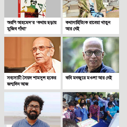
অরপি আহমেদ’র ‘কথায় ছড়ায়
কথাসাহিত্যিক রাবেয়া খাতুন
মুজিব গাঁথা’
আর নেই
সব্যসাচী সৈয়দ শামসুল হকের
কবি মনজুরে মওলা আর নেই
জন্মদিন আজ