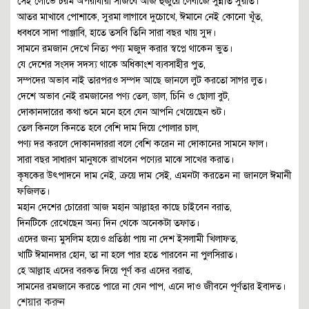
সেই লোভে চরম অপরাধীরা সাজবে আজ হুজুরে লেবাজে সুন্নতি সুরাত।
আতর মাখাবে পোশাকে, সুরমা লাগাবে দুচোখে, ঈমানে নেই কোনো খূঁত,
ধবধবে সাদা পাঞ্জাবি, হাতে তসবি তিনি সারা বছর খায় সুদ।
সামনে রমজান দেখে নিত্য পণ্য মজুদ করার স্বপ্নে থাকেন ভুত।
যে দেশের সংসদ সদস্য থাকে অধিকাংশ ব্যবসাহীর পুত,
সম্পদের অভাব নাই তারপরও সম্পদ আছে জানলে লুট করতো সাগর লুত।
দেশে অভাব নেই রমজানের পণ্য তেল, ডাল, চিনি ও ছোলা বুট,
দোকানদারের কথা শুনে মনে হবে যেন আপনি খেয়েছেন শুট।
তেল কিনলে কিনতে হবে বেশি দাম দিয়ে পোলার চাল,
পণ্য দর করলে দোকানদাররা বলে বেশি করেন না দোকানের সামনে ফাল।
সারা বছর সাধারণ মানুষকে রাখবেন পণ্যের মাঝে সাখের করাত।
কৃষকের উৎপাদনে দাম নেই, ক্রয়ে দাম সেই, এমনটা করতেন না জানলে ঈমানী
ফজিলত।
মহান দেশের চোরেরা আজ মহান আল্লাহর কাছে চাইবেন বরাত,
দিনটিকে রেখেছেন অন্য দিন থেকে অনেকটা তফাত।
এদের জন্য মুসলিম হয়েও প্রতিষ্ঠা পায় না দেশ ইসলামী খিলাফত,
খাটি ঈমানদার হোন, তা না হলে পার হতে পারবেন না পুলসিরাত।
হে আল্লাহ এদের বরকত দিয়ে পূর্ণ কর এদের বরাত,
সামনের রমজানে করতে পারে না যেন পাপ, এনে দাও জীবনে পূর্ণতার ইবাদত।
শেয়ার করুন