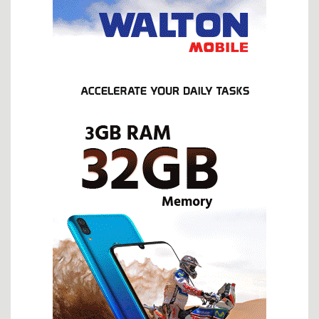
জিয়া পরিবারকে ধ্বংস করতে চেয়েছিল কারা?
যাকাতের চেয়ে চাঁদাবাজি ভালো: কঠিন পরীক্ষার মুখে তারেক-বিএনপি
একজন ফরিদা খানম এবং জনপ্রশাসনের দুষ্টুচক্র
ইরান যুদ্ধে জড়িয়ে বিপাকে ট্রাম্প-আমেরিকা!
জঙ্গি প্রসঙ্গ: সরকারকে বিভ্রান্ত করার কৌশল নাকি অন্য কিছু?
ট্রাম্পের ওপর হামলা, ইরানের কড়া বার্তা—বিশ্ব আবার কি যুদ্ধের দিকে?
শান্ত ক্যাম্পাস হঠাৎ উত্তপ্ত হয়ে উঠছে কেন?
নিত্য পণ্যের পাগলা ঘোড়ায় দিশেহারা মানুষের বাঁচার উপায় কি?
প্রধানমন্ত্রীর মধ্যাহ্নভোজে ঢেঁড়স ভাজি, ডিমের তরকারি কেন?
পোশাকের রং বদল নয়, দরকার নৈতিকতার পুনর্গঠন ও মানোন্নয়ন
প্রিয় আক্তার ভাই, ক্ষমা করবেন আমায়
কৃষক কার্ড বিতরণ অনুষ্ঠানের প্রস্তুতি পরিদর্শন করলেন ফকির মাহবুব
আনাম
জাইমা রহমানের প্রতিভা দেশের সেবায় কাজে লাগান
জুলাই সনদ: ভবিষ্যৎ রাজনীতির টার্নিং পয়েন্ট
দুই সপ্তাহের যুদ্ধ বিরতিতে কার জয় কার পরাজয়?